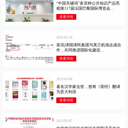
“中国关键词”多语种公共知识产品亮
相第117届法国巴黎国际博览会…
查看详情
2023-05-10
喜讯|译国译民集团与美兰机场达成合
作，共同推进国际化建设…
查看详情
2023-05-09
著名汉学家去世，曾将《茶经》翻译
为意大利语
查看详情
2023-05-07