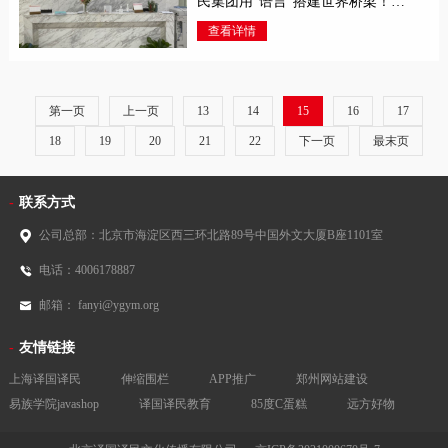
民集团用“语言”搭建世界桥梁！…
查看详情
第一页
上一页
13
14
15
16
17
18
19
20
21
22
下一页
最末页
联系方式
公司总部：北京市海淀区西三环北路89号中国外文大厦B座1101室
电话：4006178887
邮箱： fanyi@ygym.org
友情链接
上海译国译民
伸缩围栏
APP推广
郑州网站建设
易族学院javashop
译国译民教育
85度C蛋糕
远方好物